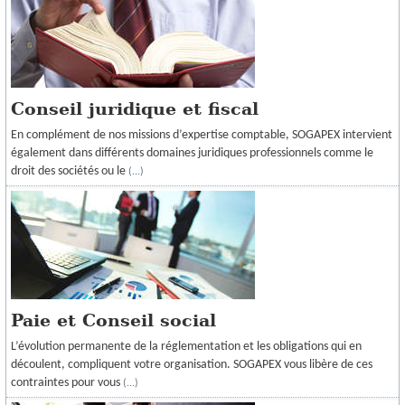
OUTILS PRATIQUES
ECHANGES SÉCURISÉS
AFFAIRES À REPRENDRE
Conseil juridique et fiscal
RECRUTEMENTS
En complément de nos missions d’expertise comptable, SOGAPEX intervient
également dans différents domaines juridiques professionnels comme le
ACHAT/CESSION
droit des sociétés ou le
(...)
INFOS
Paie et Conseil social
L’évolution permanente de la réglementation et les obligations qui en
découlent, compliquent votre organisation. SOGAPEX vous libère de ces
contraintes pour vous
(...)