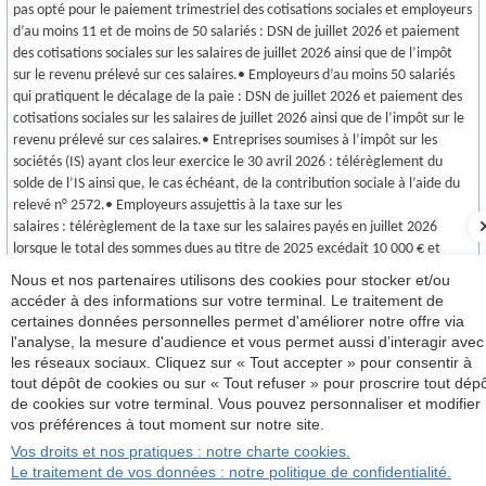
pas opté pour le paiement trimestriel des cotisations sociales et employeurs
d’au moins 11 et de moins de 50 salariés : DSN de juillet 2026 et paiement
des cotisations sociales sur les salaires de juillet 2026 ainsi que de l’impôt
sur le revenu prélevé sur ces salaires.• Employeurs d’au moins 50 salariés
qui pratiquent le décalage de la paie : DSN de juillet 2026 et paiement des
cotisations sociales sur les salaires de juillet 2026 ainsi que de l’impôt sur le
revenu prélevé sur ces salaires.• Entreprises soumises à l’impôt sur les
sociétés (IS) ayant clos leur exercice le 30 avril 2026 : télérèglement du
solde de l’IS ainsi que, le cas échéant, de la contribution sociale à l’aide du
relevé n° 2572.• Employeurs assujettis à la taxe sur les
salaires : télérèglement de la taxe sur les salaires payés en juillet 2026
lorsque le total des sommes dues au titre de 2025 excédait 10 000 € et
télétransmission du relevé de versement provisionnel n° 2501.
Nous et nos partenaires utilisons des cookies pour stocker et/ou
accéder à des informations sur votre terminal. Le traitement de
31 août 2026
certaines données personnelles permet d'améliorer notre offre via
• Entreprises soumises à l’impôt sur les sociétés ayant clos leur exercice le
l'analyse, la mesure d'audience et vous permet aussi d’interagir avec
31 mai 2026 : télétransmission de la déclaration annuelle des résultats et
les réseaux sociaux. Cliquez sur « Tout accepter » pour consentir à
des annexes (tolérance jusqu’au 15 septembre).
tout dépôt de cookies ou sur « Tout refuser » pour proscrire tout dép
de cookies sur votre terminal. Vous pouvez personnaliser et modifier
ÉCHÉANCES DU MOIS
vos préférences à tout moment sur notre site.
CALENDRIER DES VACANCES SCOLAIRES
Vos droits et nos pratiques : notre charte cookies.
Le traitement de vos données : notre politique de confidentialité.
SOGAPEX
23, avenue Faidherbe
02100
Saint-Quentin