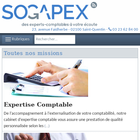
23, avenue Faidherbe - 02100 Saint-Quentin -
03 23 62 84 00
Rubriques
Toutes nos missions
LE CABINET SOGAPEX
VOS EXPERTS-COMPTABLES
NOS MISSIONS
CONTACT
Expertise Comptable
PLAN D'ACCÈS
De l’accompagnement à l’externalisation de votre comptabilité, notre
FILS D'ACTUALITÉS
cabinet d’expertise comptable vous assure une prestation de qualité
personnalisée selon les
(...)
INFOS DE GESTION