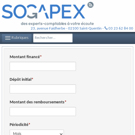
23, avenue Faidherbe - 02100 Saint-Quentin -
03 23 62 84 00
Rubriques
LE CABINET SOGAPEX
Montant financé
VOS EXPERTS-COMPTABLES
NOS MISSIONS
Dépôt initial
CONTACT
PLAN D'ACCÈS
Montant des remboursements
FILS D'ACTUALITÉS
Périodicité
INFOS DE GESTION