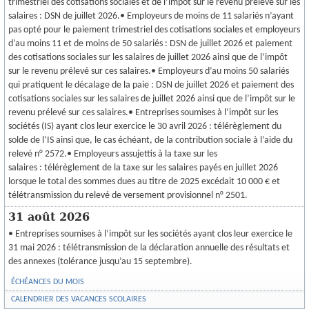
trimestriel des cotisations sociales et de l’impôt sur le revenu prélevé sur les
salaires : DSN de juillet 2026.• Employeurs de moins de 11 salariés n’ayant
pas opté pour le paiement trimestriel des cotisations sociales et employeurs
d’au moins 11 et de moins de 50 salariés : DSN de juillet 2026 et paiement
des cotisations sociales sur les salaires de juillet 2026 ainsi que de l’impôt
sur le revenu prélevé sur ces salaires.• Employeurs d’au moins 50 salariés
qui pratiquent le décalage de la paie : DSN de juillet 2026 et paiement des
cotisations sociales sur les salaires de juillet 2026 ainsi que de l’impôt sur le
revenu prélevé sur ces salaires.• Entreprises soumises à l’impôt sur les
sociétés (IS) ayant clos leur exercice le 30 avril 2026 : télérèglement du
solde de l’IS ainsi que, le cas échéant, de la contribution sociale à l’aide du
relevé n° 2572.• Employeurs assujettis à la taxe sur les
salaires : télérèglement de la taxe sur les salaires payés en juillet 2026
lorsque le total des sommes dues au titre de 2025 excédait 10 000 € et
télétransmission du relevé de versement provisionnel n° 2501.
31 août 2026
• Entreprises soumises à l’impôt sur les sociétés ayant clos leur exercice le
31 mai 2026 : télétransmission de la déclaration annuelle des résultats et
des annexes (tolérance jusqu’au 15 septembre).
ÉCHÉANCES DU MOIS
CALENDRIER DES VACANCES SCOLAIRES