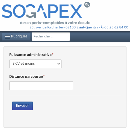
23, avenue Faidherbe - 02100 Saint-Quentin -
03 23 62 84 00
Rubriques
LE CABINET SOGAPEX
Puissance administrative
VOS EXPERTS-COMPTABLES
NOS MISSIONS
Distance parcourue
CONTACT
PLAN D'ACCÈS
Envoyer
FILS D'ACTUALITÉS
INFOS DE GESTION