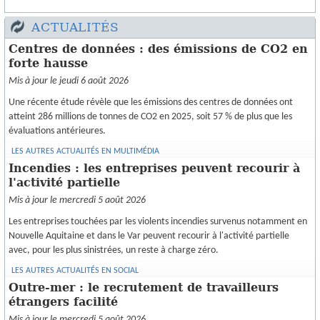
OUTILS PRATIQUES
ACTUALITÉS
ECHANGES SÉCURISÉS
Centres de données : des émissions de CO2 en
forte hausse
AFFAIRES À REPRENDRE
Mis à jour le jeudi 6 août 2026
RECRUTEMENTS
Une récente étude révèle que les émissions des centres de données ont
atteint 286 millions de tonnes de CO2 en 2025, soit 57 % de plus que les
ACHAT/CESSION
évaluations antérieures.
INFOS
LES AUTRES ACTUALITÉS EN MULTIMÉDIA
Incendies : les entreprises peuvent recourir à
l'activité partielle
Mis à jour le mercredi 5 août 2026
Les entreprises touchées par les violents incendies survenus notamment en
Nouvelle Aquitaine et dans le Var peuvent recourir à l'activité partielle
avec, pour les plus sinistrées, un reste à charge zéro.
LES AUTRES ACTUALITÉS EN SOCIAL
Outre-mer : le recrutement de travailleurs
étrangers facilité
Mis à jour le mercredi 5 août 2026