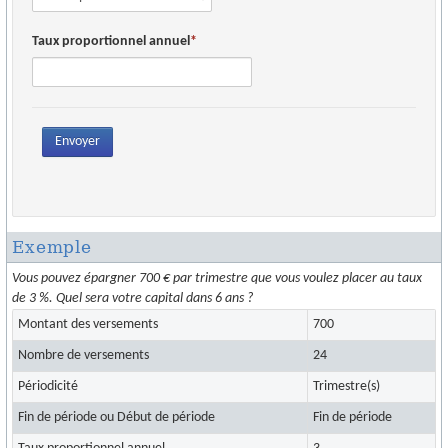
OUTILS PRATIQUES
Taux proportionnel annuel
ECHANGES SÉCURISÉS
AFFAIRES À REPRENDRE
RECRUTEMENTS
Envoyer
ACHAT/CESSION
INFOS
Exemple
Vous pouvez épargner 700 € par trimestre que vous voulez placer au taux
de 3 %. Quel sera votre capital dans 6 ans ?
Montant des versements
700
Nombre de versements
24
Périodicité
Trimestre(s)
Fin de période ou Début de période
Fin de période