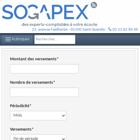
23, avenue Faidherbe - 02100 Saint-Quentin -
03 23 62 84 00
Rubriques
LE CABINET SOGAPEX
Montant des versements
VOS EXPERTS-COMPTABLES
NOS MISSIONS
Nombre de versements
CONTACT
PLAN D'ACCÈS
Périodicité
FILS D'ACTUALITÉS
Versements
INFOS DE GESTION